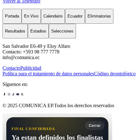
Volver al Telégrafo
Portada
En Vivo
Calendario
Ecuador
Eliminatorias
Resultados
Estadios
Selecciones
San Salvador E6-49 y Eloy Alfaro
Contacto: +593 98 777 7778
info@comunica.ec
Contacto
Publicidad
Política para el tratamiento de datos personales
Código deontológico
Síguenos en:
© 2025 COMUNICA EP.Todos los derechos reservados
Cerrar
FINAL CONFIRMADA
Ya estan definidos los finalistas