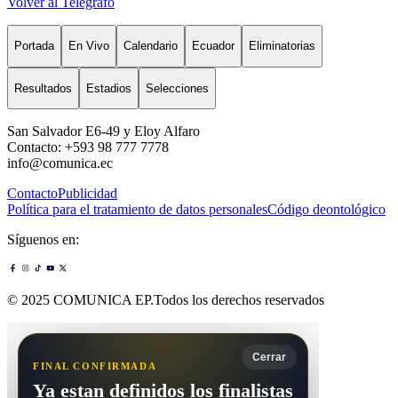
Volver al Telégrafo
Portada
En Vivo
Calendario
Ecuador
Eliminatorias
Resultados
Estadios
Selecciones
San Salvador E6-49 y Eloy Alfaro
Contacto: +593 98 777 7778
info@comunica.ec
Contacto
Publicidad
Política para el tratamiento de datos personales
Código deontológico
Síguenos en:
© 2025 COMUNICA EP.Todos los derechos reservados
Cerrar
FINAL CONFIRMADA
Ya estan definidos los finalistas