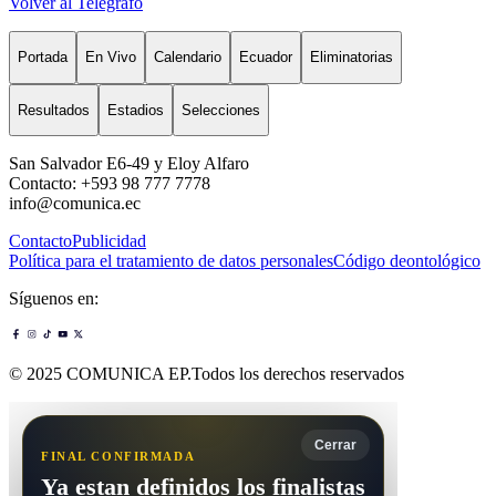
Volver al Telégrafo
Portada
En Vivo
Calendario
Ecuador
Eliminatorias
Resultados
Estadios
Selecciones
San Salvador E6-49 y Eloy Alfaro
Contacto: +593 98 777 7778
info@comunica.ec
Contacto
Publicidad
Política para el tratamiento de datos personales
Código deontológico
Síguenos en:
© 2025 COMUNICA EP.Todos los derechos reservados
Cerrar
FINAL CONFIRMADA
Ya estan definidos los finalistas