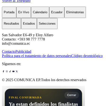
Volver al Telégrafo
Portada
En Vivo
Calendario
Ecuador
Eliminatorias
Resultados
Estadios
Selecciones
San Salvador E6-49 y Eloy Alfaro
Contacto: +593 98 777 7778
info@comunica.ec
Contacto
Publicidad
Política para el tratamiento de datos personales
Código deontológico
Síguenos en:
© 2025 COMUNICA EP.Todos los derechos reservados
Cerrar
FINAL CONFIRMADA
Ya estan definidos los finalistas