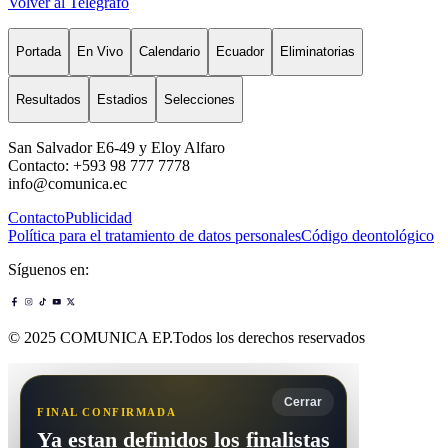
Volver al Telégrafo
Portada
En Vivo
Calendario
Ecuador
Eliminatorias
Resultados
Estadios
Selecciones
San Salvador E6-49 y Eloy Alfaro
Contacto: +593 98 777 7778
info@comunica.ec
Contacto
Publicidad
Política para el tratamiento de datos personales
Código deontológico
Síguenos en:
© 2025 COMUNICA EP.Todos los derechos reservados
Cerrar
FINAL CONFIRMADA
Ya estan definidos los finalistas