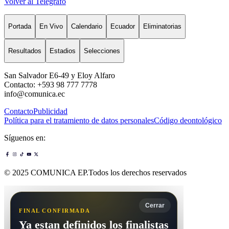
Volver al Telégrafo
Portada
En Vivo
Calendario
Ecuador
Eliminatorias
Resultados
Estadios
Selecciones
San Salvador E6-49 y Eloy Alfaro
Contacto: +593 98 777 7778
info@comunica.ec
Contacto
Publicidad
Política para el tratamiento de datos personales
Código deontológico
Síguenos en:
© 2025 COMUNICA EP.Todos los derechos reservados
Cerrar
FINAL CONFIRMADA
Ya estan definidos los finalistas