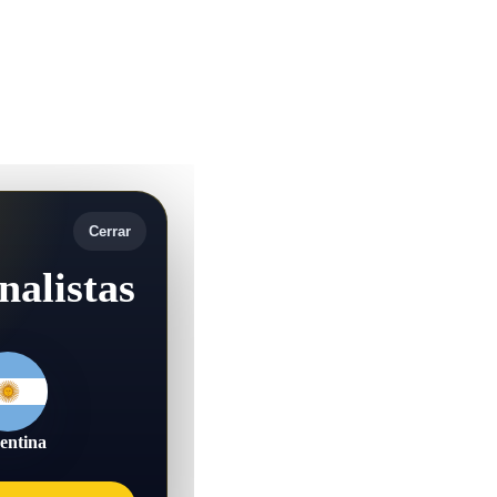
Cerrar
nalistas
entina