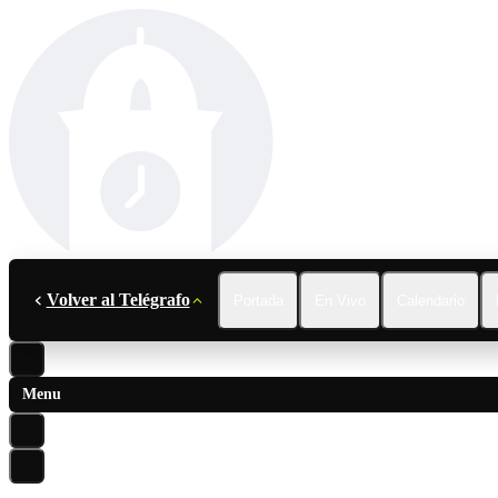
Volver al Telégrafo
Portada
En Vivo
Calendario
Menu