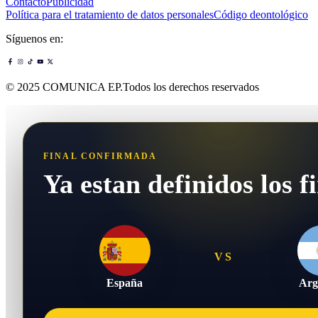
Contacto
Publicidad
Política para el tratamiento de datos personales
Código deontológico
Síguenos en:
© 2025 COMUNICA EP.Todos los derechos reservados
FINAL CONFIRMADA
Ya estan definidos los fi
VS
España
Arg