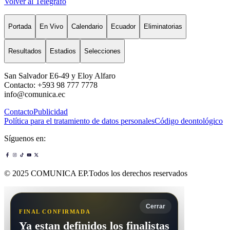
Volver al Telégrafo
Portada
En Vivo
Calendario
Ecuador
Eliminatorias
Resultados
Estadios
Selecciones
San Salvador E6-49 y Eloy Alfaro
Contacto: +593 98 777 7778
info@comunica.ec
Contacto
Publicidad
Política para el tratamiento de datos personales
Código deontológico
Síguenos en:
© 2025 COMUNICA EP.Todos los derechos reservados
Cerrar
FINAL CONFIRMADA
Ya estan definidos los finalistas