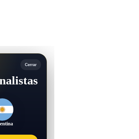
Cerrar
nalistas
entina