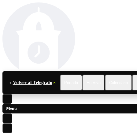
Volver al Telégrafo
Portada
En Vivo
Calendario
Menu