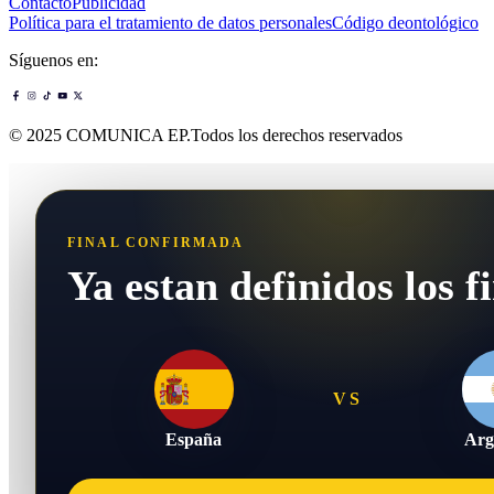
Contacto
Publicidad
Política para el tratamiento de datos personales
Código deontológico
Síguenos en:
© 2025 COMUNICA EP.Todos los derechos reservados
FINAL CONFIRMADA
Ya estan definidos los fi
VS
España
Arg