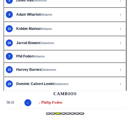
↑
Lewis Hall
3
Defensor
↑
Adam Wharton
4
Volante
↑
Kobbie Mainoo
15
Volante
↑
Jarrod Bowen
20
Delantero
Phil Foden
7
Volante
↑
Harvey Barnes
19
Delantero
↑
Dominic Calvert-Lewin
18
Delantero
CAMBIOS
↓
56:11
Philip Foden
--