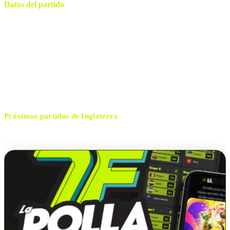
Datos del partido
Wembley Stadium
ESTADIO
viernes, 27 de marzo de 2026 14:45
HORARIO
Londres
CIUDAD
Sven Jablonski
ÁRBITRO
Próximos partidos de
Inglaterra
No hay próximos partidos disponibles para
Inglaterra
.