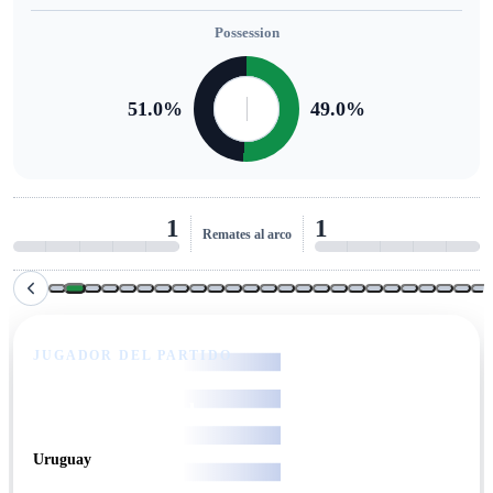
Possession
51.0
%
49.0
%
1
1
Remates al arco
JUGADOR DEL PARTIDO
Federico Valverde
Uruguay