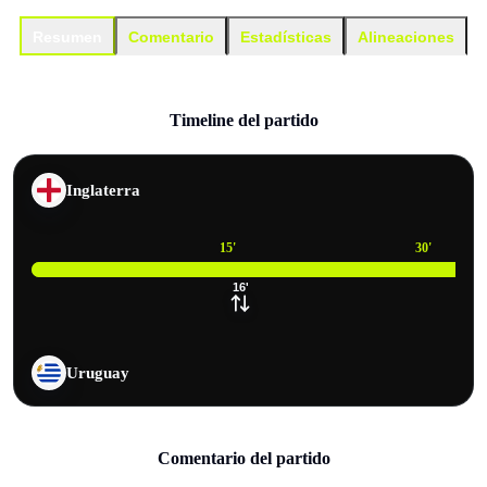
Resumen
Comentario
Estadísticas
Alineaciones
Timeline del partido
Inglaterra
15
'
30
'
16
'
Uruguay
Comentario del partido