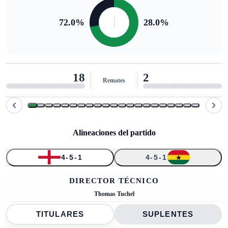
72.0
%
28.0
%
18
2
Remates
Alineaciones del partido
4-5-1
4-5-1
↑
↑
↑
↑
↑
1
24
4
9
2
3
7
17
11
21
6
DIRECTOR TÉCNICO
Thomas Tuchel
TITULARES
SUPLENTES