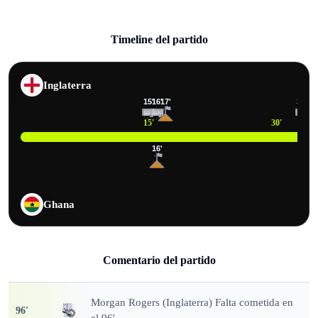
Timeline del partido
Inglaterra
15
'
16
'
17
'
33
'
15
'
30
'
16
'
Ghana
Comentario del partido
Morgan Rogers (Inglaterra) Falta cometida en
96
'
el 96'