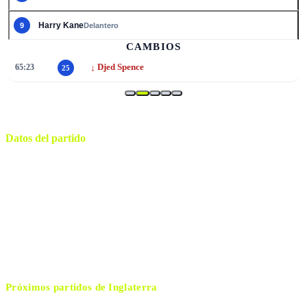
Harry Kane
9
Delantero
CAMBIOS
↓
65:23
Djed Spence
25
Datos del partido
Boston
ESTADIO
martes, 23 de junio de 2026 15:00
HORARIO
Foxborough
CIUDAD
Said Martínez
ÁRBITRO
Próximos partidos de
Inglaterra