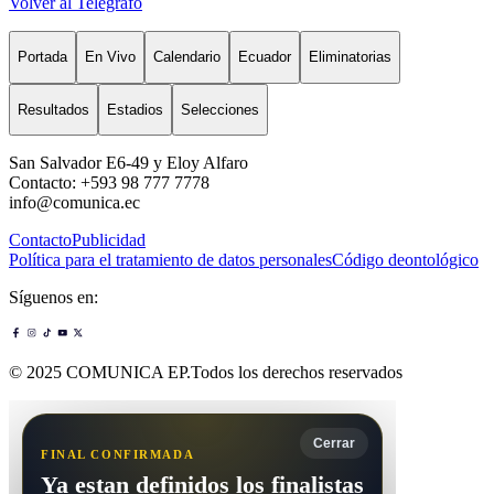
Volver al Telégrafo
Portada
En Vivo
Calendario
Ecuador
Eliminatorias
Resultados
Estadios
Selecciones
San Salvador E6-49 y Eloy Alfaro
Contacto: +593 98 777 7778
info@comunica.ec
Contacto
Publicidad
Política para el tratamiento de datos personales
Código deontológico
Síguenos en:
© 2025 COMUNICA EP.Todos los derechos reservados
Cerrar
FINAL CONFIRMADA
Ya estan definidos los finalistas