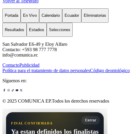
Volver al Telégrafo
Portada
En Vivo
Calendario
Ecuador
Eliminatorias
Resultados
Estadios
Selecciones
San Salvador E6-49 y Eloy Alfaro
Contacto: +593 98 777 7778
info@comunica.ec
Contacto
Publicidad
Política para el tratamiento de datos personales
Código deontológico
Síguenos en:
© 2025 COMUNICA EP.Todos los derechos reservados
Cerrar
FINAL CONFIRMADA
Ya estan definidos los finalistas