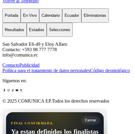
Volver al Telégrafo
Portada
En Vivo
Calendario
Ecuador
Eliminatorias
Resultados
Estadios
Selecciones
San Salvador E6-49 y Eloy Alfaro
Contacto: +593 98 777 7778
info@comunica.ec
Contacto
Publicidad
Política para el tratamiento de datos personales
Código deontológico
Síguenos en:
© 2025 COMUNICA EP.Todos los derechos reservados
Cerrar
FINAL CONFIRMADA
Ya estan definidos los finalistas