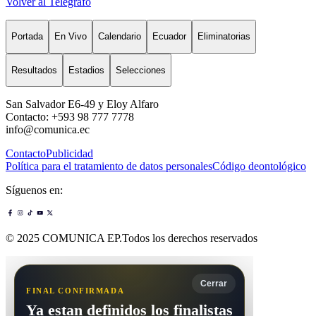
Volver al Telégrafo
Portada
En Vivo
Calendario
Ecuador
Eliminatorias
Resultados
Estadios
Selecciones
San Salvador E6-49 y Eloy Alfaro
Contacto: +593 98 777 7778
info@comunica.ec
Contacto
Publicidad
Política para el tratamiento de datos personales
Código deontológico
Síguenos en:
© 2025 COMUNICA EP.Todos los derechos reservados
Cerrar
FINAL CONFIRMADA
Ya estan definidos los finalistas