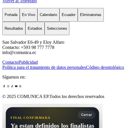
Volver al Telégrafo
Portada
En Vivo
Calendario
Ecuador
Eliminatorias
Resultados
Estadios
Selecciones
San Salvador E6-49 y Eloy Alfaro
Contacto: +593 98 777 7778
info@comunica.ec
Contacto
Publicidad
Política para el tratamiento de datos personales
Código deontológico
Síguenos en:
© 2025 COMUNICA EP.Todos los derechos reservados
Cerrar
FINAL CONFIRMADA
Ya estan definidos los finalistas