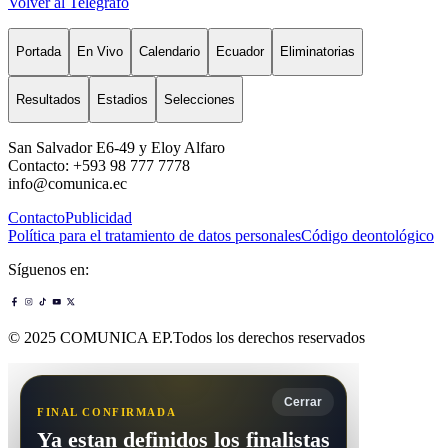
Volver al Telégrafo
Portada
En Vivo
Calendario
Ecuador
Eliminatorias
Resultados
Estadios
Selecciones
San Salvador E6-49 y Eloy Alfaro
Contacto: +593 98 777 7778
info@comunica.ec
Contacto
Publicidad
Política para el tratamiento de datos personales
Código deontológico
Síguenos en:
© 2025 COMUNICA EP.Todos los derechos reservados
Cerrar
FINAL CONFIRMADA
Ya estan definidos los finalistas