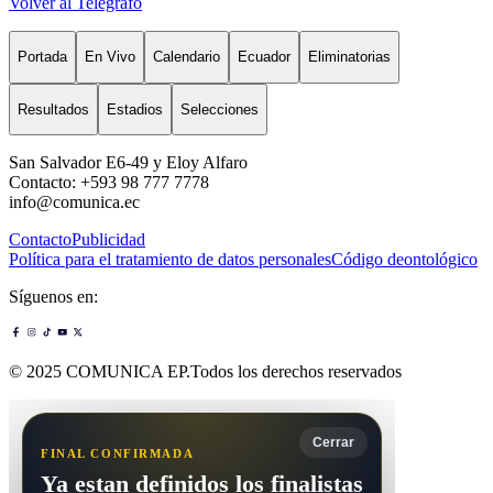
Volver al Telégrafo
Portada
En Vivo
Calendario
Ecuador
Eliminatorias
Resultados
Estadios
Selecciones
San Salvador E6-49 y Eloy Alfaro
Contacto: +593 98 777 7778
info@comunica.ec
Contacto
Publicidad
Política para el tratamiento de datos personales
Código deontológico
Síguenos en:
© 2025 COMUNICA EP.Todos los derechos reservados
Cerrar
FINAL CONFIRMADA
Ya estan definidos los finalistas