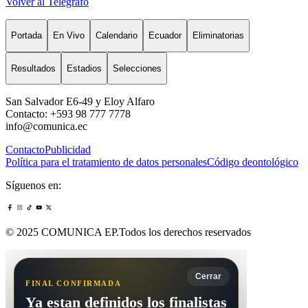
Volver al Telégrafo
Portada
En Vivo
Calendario
Ecuador
Eliminatorias
Resultados
Estadios
Selecciones
San Salvador E6-49 y Eloy Alfaro
Contacto: +593 98 777 7778
info@comunica.ec
Contacto
Publicidad
Política para el tratamiento de datos personales
Código deontológico
Síguenos en:
© 2025 COMUNICA EP.Todos los derechos reservados
Cerrar
FINAL CONFIRMADA
Ya estan definidos los finalistas