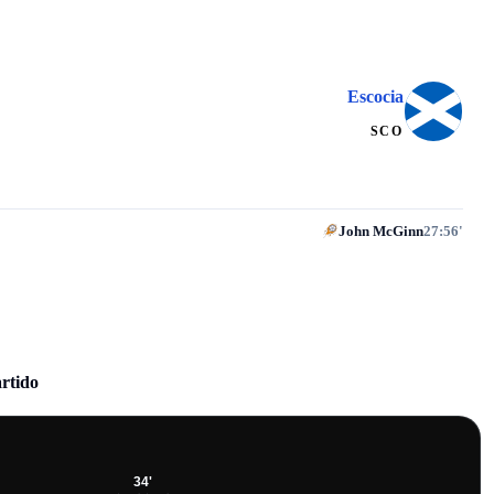
Escocia
SCO
John McGinn
27:56'
artido
34
'