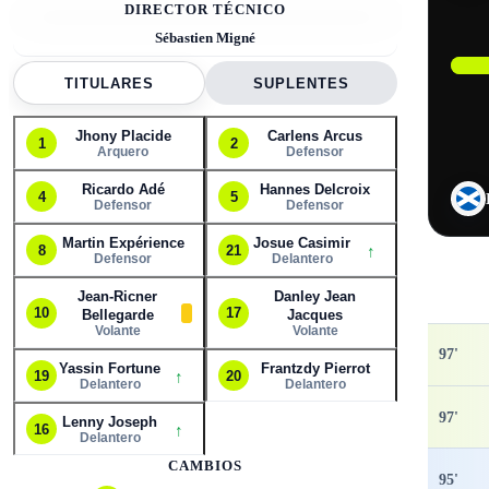
DIRECTOR TÉCNICO
Sébastien Migné
TITULARES
SUPLENTES
Jhony Placide
Carlens Arcus
1
2
Arquero
Defensor
Ricardo Adé
Hannes Delcroix
4
5
Defensor
Defensor
Martin Expérience
Josue Casimir
↑
8
21
Defensor
Delantero
Jean-Ricner
Danley Jean
10
17
Bellegarde
Jacques
Volante
Volante
97
'
Yassin Fortune
Frantzdy Pierrot
↑
19
20
Delantero
Delantero
97
'
Lenny Joseph
↑
16
Delantero
CAMBIOS
95
'