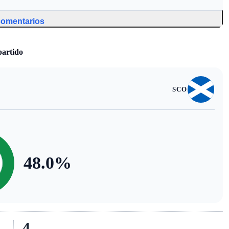
 comentarios
partido
SCO
48.0
%
4