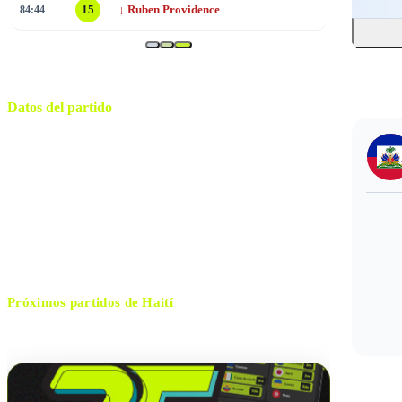
↓
84:44
15
Ruben Providence
Datos del partido
Boston
ESTADIO
sábado, 13 de junio de 2026 20:00
HORARIO
Foxborough
CIUDAD
Mustapha Ghorbal
ÁRBITRO
Próximos partidos de
Haití
No hay próximos partidos disponibles para
Haití
.