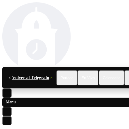
Volver al Telégrafo
Portada
En Vivo
Calendario
Menu