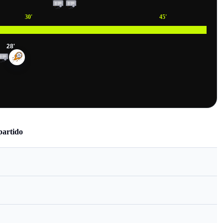
30
'
45
'
28
'
partido