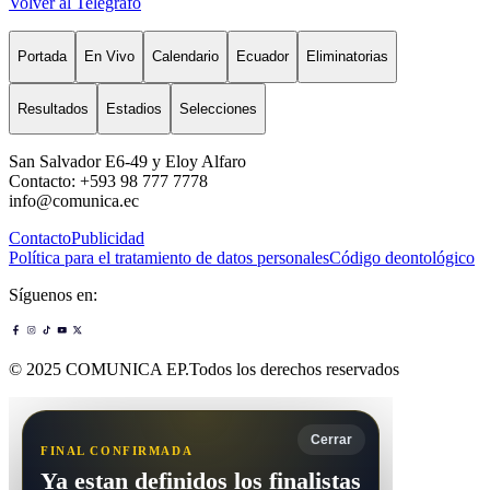
Volver al Telégrafo
Portada
En Vivo
Calendario
Ecuador
Eliminatorias
Resultados
Estadios
Selecciones
San Salvador E6-49 y Eloy Alfaro
Contacto: +593 98 777 7778
info@comunica.ec
Contacto
Publicidad
Política para el tratamiento de datos personales
Código deontológico
Síguenos en:
© 2025 COMUNICA EP.Todos los derechos reservados
Cerrar
FINAL CONFIRMADA
Ya estan definidos los finalistas