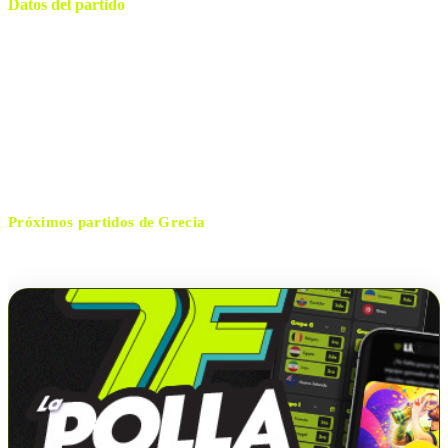
Datos del partido
Georgios Karaiskakis
ESTADIO
viernes, 27 de marzo de 2026 14:00
HORARIO
El Pireo
CIUDAD
Daniele Chiffi
ÁRBITRO
Próximos partidos de
Grecia
No hay próximos partidos disponibles para
Grecia
.