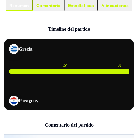
Resumen
Comentario
Estadísticas
Alineaciones
Timeline del partido
Grecia
15
'
30
'
Paraguay
Comentario del partido