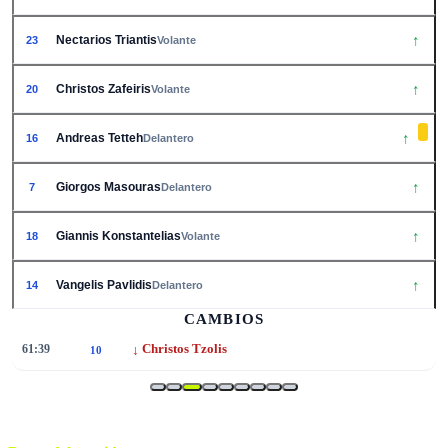
↑
Nectarios Triantis
23
Volante
↑
Christos Zafeiris
20
Volante
↑
Andreas Tetteh
16
Delantero
↑
Giorgos Masouras
7
Delantero
↑
Giannis Konstantelias
18
Volante
↑
Vangelis Pavlidis
14
Delantero
CAMBIOS
↓
61:39
Christos Tzolis
10