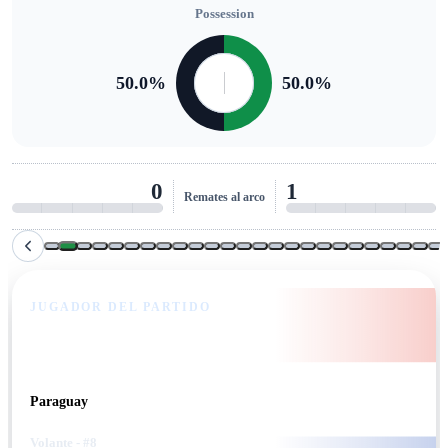
Possession
50.0
%
50.0
%
0
1
Remates al arco
JUGADOR DEL PARTIDO
Diego Gómez
Paraguay
Volante
- #8