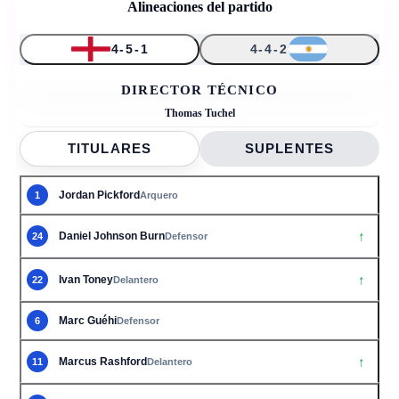
Alineaciones del partido
4-5-1
4-4-2
↑
↑
↑
↑
↑
1
24
8
9
17
10
11
6
22
2
3
DIRECTOR TÉCNICO
Thomas Tuchel
TITULARES
SUPLENTES
Jordan Pickford
1
Arquero
↑
Daniel Johnson Burn
24
Defensor
↑
Ivan Toney
22
Delantero
Marc Guéhi
6
Defensor
↑
Marcus Rashford
11
Delantero