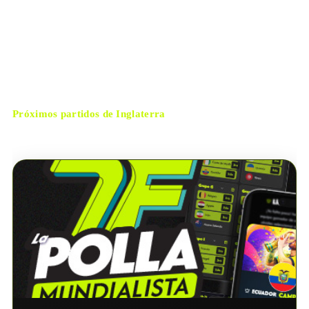
miércoles, 15 de julio de 2026 14:00
HORARIO
Atlanta
CIUDAD
Ismail Elfath
ÁRBITRO
Próximos partidos de
Inglaterra
No hay próximos partidos disponibles para
Inglaterra
.