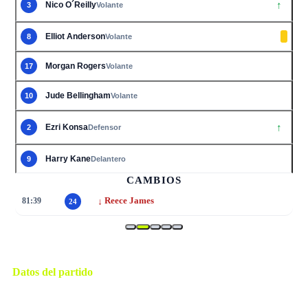
↑
Nico O´Reilly
3
Volante
Elliot Anderson
8
Volante
Morgan Rogers
17
Volante
Jude Bellingham
10
Volante
↑
Ezri Konsa
2
Defensor
Harry Kane
9
Delantero
CAMBIOS
↓
81:39
Reece James
24
Datos del partido
Atlanta
ESTADIO