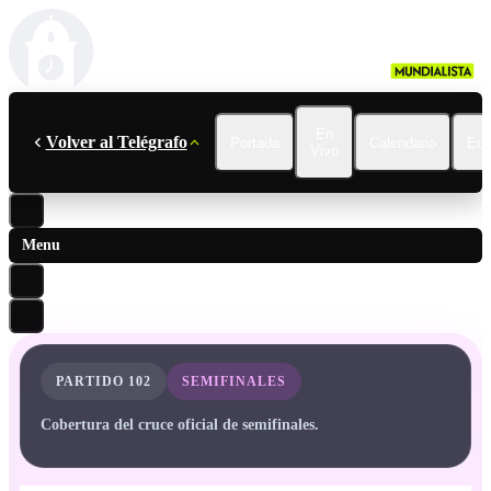
En
Volver al Telégrafo
Portada
Calendario
Ecu
Vivo
Menu
PARTIDO
102
SEMIFINALES
Cobertura del cruce oficial de semifinales.