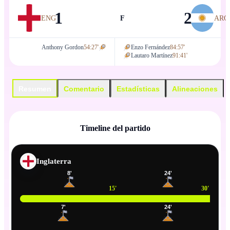
1
2
ENG
F
ARG
Anthony Gordon
54:27'
Enzo Fernández
84:57'
Lautaro Martínez
91:41'
Resumen
Comentario
Estadísticas
Alineaciones
Timeline del partido
Inglaterra
8
'
24
'
15
'
30
'
7
'
24
'