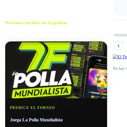
Próximos partidos de
Argentina
No hay próximos partidos disponibles para
Argentina
.
No hay n
PREDICE EL TORNEO
Juega La Polla Mundialista