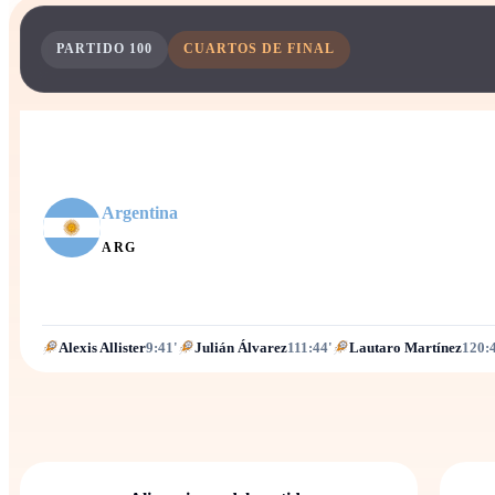
PARTIDO
100
CUARTOS DE FINAL
Argentina
ARG
Alexis Allister
9:41'
Julián Álvarez
111:44'
Lautaro Martínez
120: