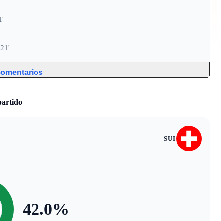
1'
121'
 comentarios
partido
SUI
42.0
%