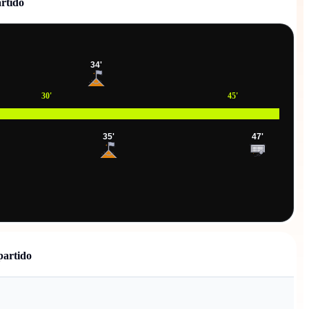
artido
34
'
30
'
45
'
35
'
47
'
partido