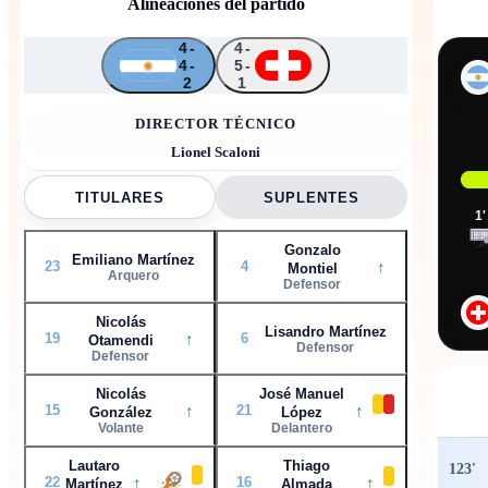
Alineaciones del partido
4-
4-
4-
5-
↑
↑
↑
↑
2
1
↑
23
20
10
6
15
9
19
16
22
4
DIRECTOR TÉCNICO
Lionel Scaloni
TITULARES
SUPLENTES
1
'
Gonzalo
Emiliano Martínez
↑
23
4
Montiel
Arquero
Defensor
Nicolás
Lisandro Martínez
↑
19
6
Otamendi
Defensor
Defensor
Nicolás
José Manuel
↑
↑
15
21
González
López
Volante
Delantero
Lautaro
Thiago
123
'
↑
↑
22
16
Martínez
Almada