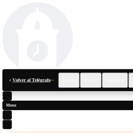
Volver al Telégrafo
Portada
En Vivo
Calendario
Menu