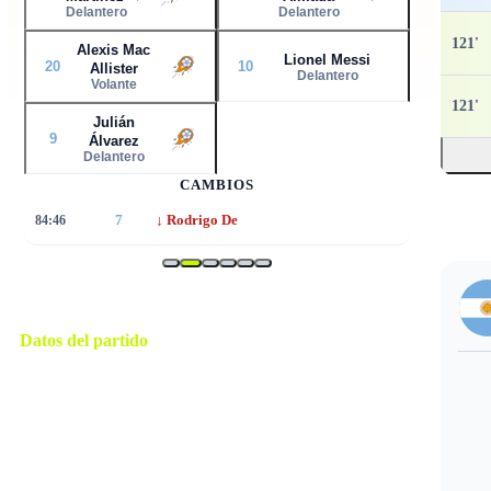
Delantero
Delantero
121
'
Alexis Mac
Lionel Messi
20
10
Allister
Delantero
Volante
121
'
Julián
9
Álvarez
Delantero
CAMBIOS
↓
84:46
7
Rodrigo De
Datos del partido
Kansas City
ESTADIO
sábado, 11 de julio de 2026 20:00
HORARIO
Kansas City
CIUDAD
João Pinheiro
ÁRBITRO