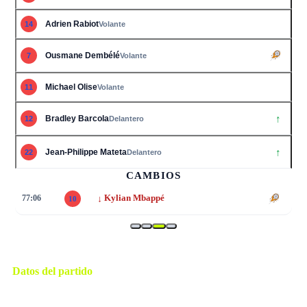
Adrien Rabiot
14
Volante
Ousmane Dembélé
7
Volante
Michael Olise
11
Volante
↑
Bradley Barcola
12
Delantero
↑
Jean-Philippe Mateta
22
Delantero
CAMBIOS
↓
77:06
Kylian Mbappé
10
Datos del partido
Boston
ESTADIO