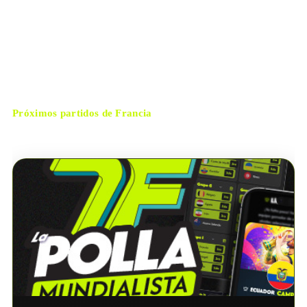
jueves, 9 de julio de 2026 15:00
HORARIO
Foxborough
CIUDAD
Facundo Tello
ÁRBITRO
Próximos partidos de
Francia
No hay próximos partidos disponibles para
Francia
.