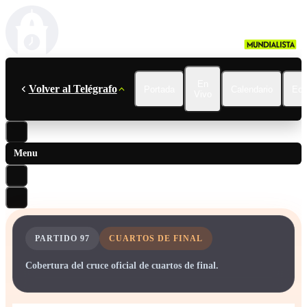
En
Volver al Telégrafo
Portada
Calendario
Ecu
Vivo
Menu
PARTIDO
97
CUARTOS DE FINAL
Cobertura del cruce oficial de cuartos de final.