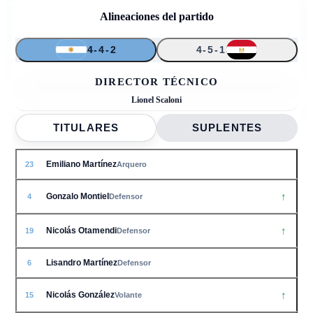
Alineaciones del partido
4-4-2
4-5-1
↑
↑
↑
↑
↑
23
24
10
6
4
20
19
22
25
15
DIRECTOR TÉCNICO
Lionel Scaloni
TITULARES
SUPLENTES
Emiliano Martínez
23
Arquero
↑
Gonzalo Montiel
4
Defensor
↑
Nicolás Otamendi
19
Defensor
Lisandro Martínez
6
Defensor
↑
Nicolás González
15
Volante