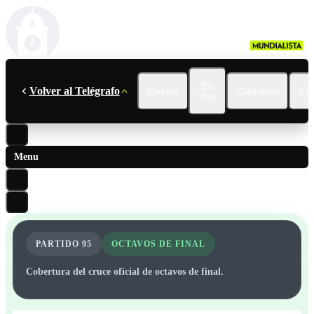
En
Volver al Telégrafo
Portada
Calendario
Ecu
Vivo
Menu
PARTIDO
95
OCTAVOS DE FINAL
Cobertura del cruce oficial de octavos de final.