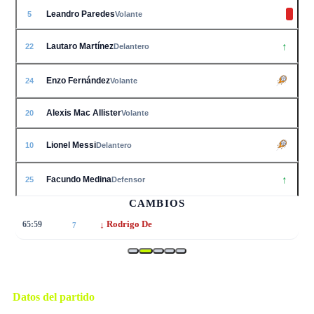
Leandro Paredes
5
Volante
↑
Lautaro Martínez
22
Delantero
Enzo Fernández
24
Volante
Alexis Mac Allister
20
Volante
Lionel Messi
10
Delantero
↑
Facundo Medina
25
Defensor
CAMBIOS
↓
65:59
Rodrigo De
7
Datos del partido