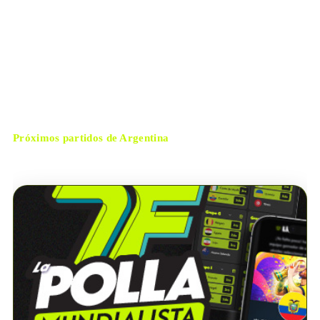
Atlanta
ESTADIO
martes, 7 de julio de 2026 11:00
HORARIO
Atlanta
CIUDAD
François Letexier
ÁRBITRO
Próximos partidos de
Argentina
No hay próximos partidos disponibles para
Argentina
.