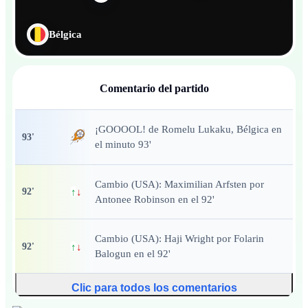
Bélgica
Comentario del partido
¡GOOOOL!
de Romelu Lukaku, Bélgica en
93
'
el minuto 93'
Cambio (USA): Maximilian Arfsten por
92
'
↑
↓
Antonee Robinson en el 92'
Cambio (USA): Haji Wright por Folarin
92
'
↑
↓
Balogun en el 92'
Clic para todos los comentarios