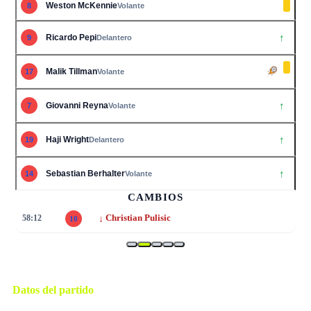
Weston McKennie
8
Volante
↑
Ricardo Pepi
9
Delantero
Malik Tillman
17
Volante
↑
Giovanni Reyna
7
Volante
↑
Haji Wright
19
Delantero
↑
Sebastian Berhalter
14
Volante
CAMBIOS
↓
58:12
Christian Pulisic
10
Datos del partido