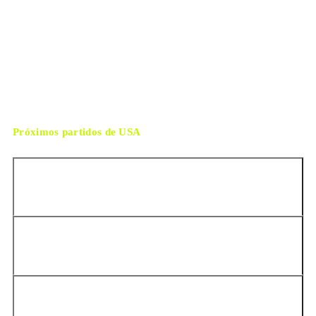
Seattle
ESTADIO
lunes, 6 de julio de 2026 19:00
HORARIO
Seattle
CIUDAD
Adham Makhadmeh
ÁRBITRO
Próximos partidos de
USA
Estados Unidos vs Perú
Estados Unidos vs Chile
Estados Unidos vs Canadá