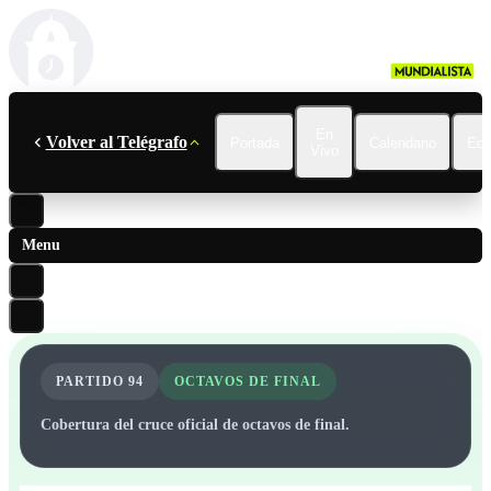
En
Volver al Telégrafo
Portada
Calendario
Ecu
Vivo
Menu
PARTIDO
94
OCTAVOS DE FINAL
Cobertura del cruce oficial de octavos de final.