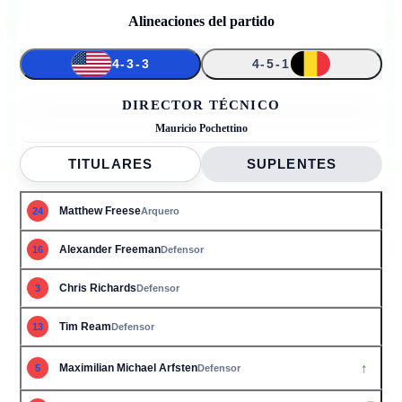
Alineaciones del partido
4-3-3
4-5-1
↑
↑
↑
↑
↑
24
16
3
8
9
13
17
19
7
14
5
DIRECTOR TÉCNICO
Mauricio Pochettino
TITULARES
SUPLENTES
Matthew Freese
24
Arquero
Alexander Freeman
16
Defensor
Chris Richards
3
Defensor
Tim Ream
13
Defensor
↑
Maximilian Michael Arfsten
5
Defensor