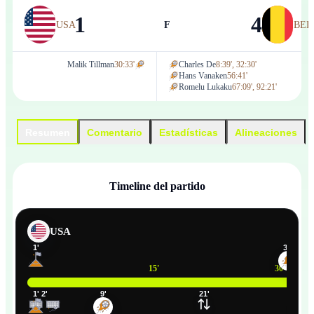
1
4
USA
F
BEL
Malik Tillman
30:33'
Charles De
8:39', 32:30'
Hans Vanaken
56:41'
Romelu Lukaku
67:09', 92:21'
Resumen
Comentario
Estadísticas
Alineaciones
Timeline del partido
USA
1
'
31
'
15
'
30
'
1
'
2
'
9
'
21
'
33
'