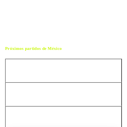
domingo, 5 de julio de 2026 20:00
HORARIO
Ciudad de México
CIUDAD
Alireza Faghani
ÁRBITRO
Próximos partidos de
México
Colombia
Perú
Chile