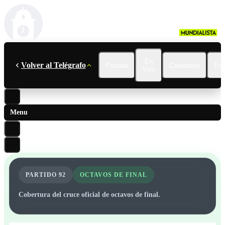
En
Volver al Telégrafo
Portada
Calendario
Ecu
Vivo
Menu
PARTIDO
92
OCTAVOS DE FINAL
Cobertura del cruce oficial de octavos de final.