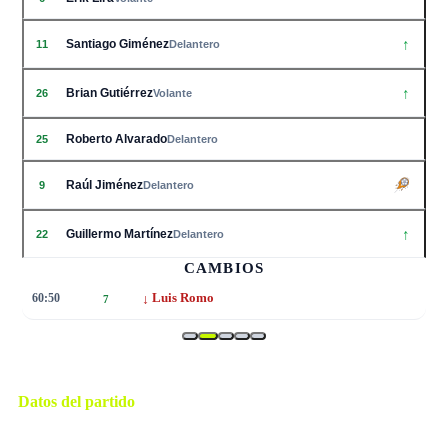
↑
Santiago Giménez
11
Delantero
↑
Brian Gutiérrez
26
Volante
Roberto Alvarado
25
Delantero
Raúl Jiménez
9
Delantero
↑
Guillermo Martínez
22
Delantero
CAMBIOS
↓
60:50
Luis Romo
7
Datos del partido
Ciudad de México
ESTADIO