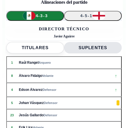
Alineaciones del partido
4-3-3
4-5-1
↑
↑
↑
↑
↑
1
25
5
6
23
9
8
26
11
22
4
DIRECTOR TÉCNICO
Javier Aguirre
TITULARES
SUPLENTES
Raúl Rangel
1
Arquero
↑
Álvaro Fidalgo
8
Volante
↑
Edson Álvarez
4
Defensor
Johan Vásquez
5
Defensor
Jesús Gallardo
23
Defensor
Erik Lira
6
Volante