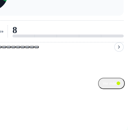
8
co
Ver más