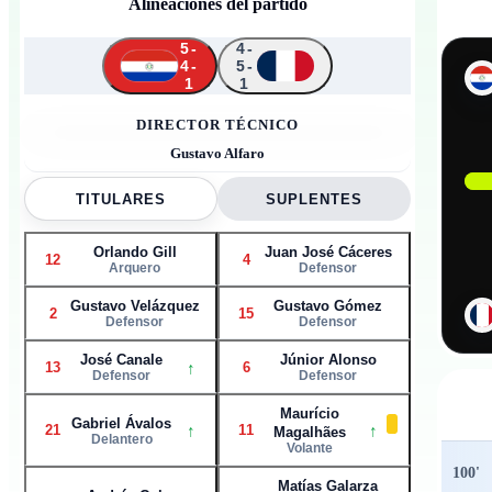
Alineaciones del partido
5-
4-
4-
5-
↑
↑
↑
↑
1
1
12
14
23
21
4
2
15
11
24
6
13
DIRECTOR TÉCNICO
Gustavo Alfaro
TITULARES
SUPLENTES
Orlando Gill
Juan José Cáceres
12
4
Arquero
Defensor
Gustavo Velázquez
Gustavo Gómez
2
15
Defensor
Defensor
José Canale
Júnior Alonso
↑
13
6
Defensor
Defensor
Maurício
Gabriel Ávalos
↑
↑
21
11
Magalhães
Delantero
Volante
100
'
Matías Galarza