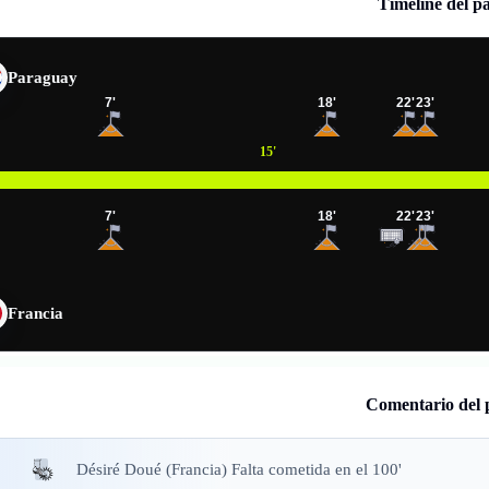
Timeline del p
Paraguay
7
'
18
'
22
'
23
'
15
'
7
'
18
'
22
'
23
'
Francia
Comentario del 
Désiré Doué (Francia) Falta cometida en el 100'