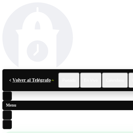
Volver al Telégrafo
Portada
En Vivo
Calendario
Menu