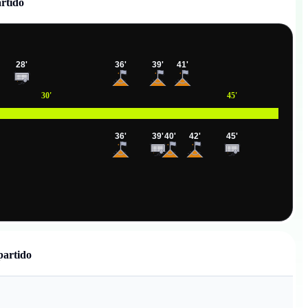
artido
28
'
36
'
39
'
41
'
50
'
5
30
'
45
'
36
'
39
'
40
'
42
'
45
'
50
'
partido