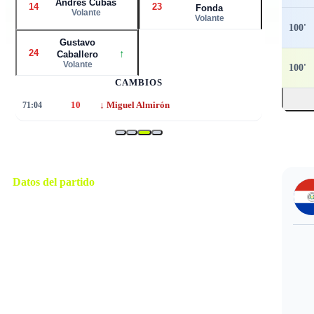
Andrés Cubas
14
23
Fonda
Volante
Volante
100
'
Gustavo
↑
24
Caballero
Volante
100
'
CAMBIOS
↓
71:04
10
Miguel Almirón
Datos del partido
Filadelfia
ESTADIO
sábado, 4 de julio de 2026 16:00
HORARIO
Philadelphia
CIUDAD
Ilgiz Tantashev
ÁRBITRO