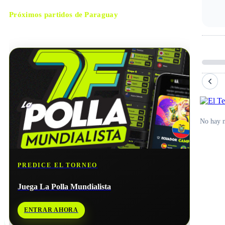
Próximos partidos de
Paraguay
No hay próximos partidos disponibles para
Paraguay
.
No hay n
PREDICE EL TORNEO
Juega La Polla Mundialista
ENTRAR AHORA