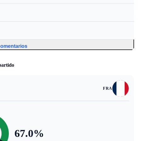
 comentarios
partido
FRA
67.0
%