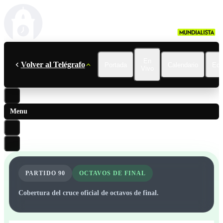
En
Volver al Telégrafo
Portada
Calendario
Ecu
Vivo
Menu
PARTIDO
90
OCTAVOS DE FINAL
Cobertura del cruce oficial de octavos de final.