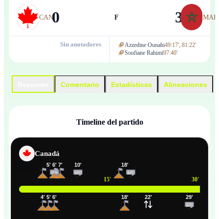
0
3
CAN
F
MAR
Sin anotadores
Azzedine Ounahi
49:17', 81:22'
Soufiane Rahimi
97:40'
Resumen
Comentario
Estadísticas
Alineaciones
Timeline del partido
Canadá
5
'
6
'
7
'
10
'
18
'
15
'
30
'
4
'
5
'
6
'
18
'
22
'
29
'