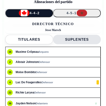
Alineaciones del partido
4-4-2
4-5-1
↑
↑
↑
↑
16
15
10
2
7
21
9
22
24
26
4
DIRECTOR TÉCNICO
Jesse Marsch
TITULARES
SUPLENTES
Maxime Crépeau
16
Arquero
Alistair Johnston
2
Defensor
Moise Bombito
15
Defensor
Luc De Fougerolles
4
Defensor
Richie Laryea
22
Defensor
↑
Jayden Nelson
26
Delantero