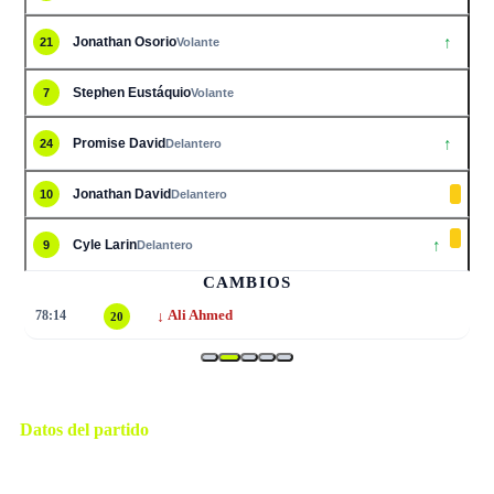
↑
Jonathan Osorio
21
Volante
Stephen Eustáquio
7
Volante
↑
Promise David
24
Delantero
Jonathan David
10
Delantero
↑
Cyle Larin
9
Delantero
CAMBIOS
↓
78:14
Ali Ahmed
20
Datos del partido
Houston
ESTADIO