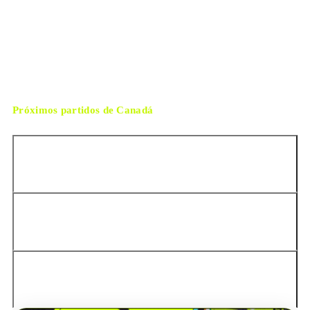
sábado, 4 de julio de 2026 12:00
HORARIO
Houston
CIUDAD
Michael Oliver
ÁRBITRO
Próximos partidos de
Canadá
Chile
Perú
Estados Unidos