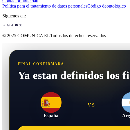
Contacto
Publicidad
Política para el tratamiento de datos personales
Código deontológico
Síguenos en:
© 2025 COMUNICA EP.Todos los derechos reservados
FINAL CONFIRMADA
Ya estan definidos los fi
VS
España
Arg