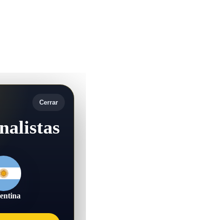
Cerrar
nalistas
entina