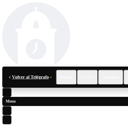
Volver al Telégrafo
Portada
En Vivo
Calendario
Menu