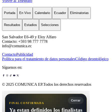
Volver al Telégrafo
Portada
En Vivo
Calendario
Ecuador
Eliminatorias
Resultados
Estadios
Selecciones
San Salvador E6-49 y Eloy Alfaro
Contacto: +593 98 777 7778
info@comunica.ec
Contacto
Publicidad
Política para el tratamiento de datos personales
Código deontológico
Síguenos en:
© 2025 COMUNICA EP.Todos los derechos reservados
Cerrar
FINAL CONFIRMADA
Ya estan definidos los finalistas