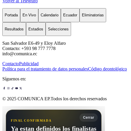
Volver al Telégrafo
Portada
En Vivo
Calendario
Ecuador
Eliminatorias
Resultados
Estadios
Selecciones
San Salvador E6-49 y Eloy Alfaro
Contacto: +593 98 777 7778
info@comunica.ec
Contacto
Publicidad
Política para el tratamiento de datos personales
Código deontológico
Síguenos en:
© 2025 COMUNICA EP.Todos los derechos reservados
Cerrar
FINAL CONFIRMADA
Ya estan definidos los finalistas