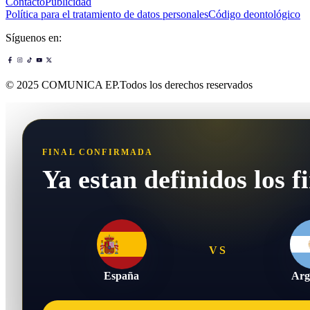
Contacto
Publicidad
Política para el tratamiento de datos personales
Código deontológico
Síguenos en:
© 2025 COMUNICA EP.Todos los derechos reservados
FINAL CONFIRMADA
Ya estan definidos los fi
VS
España
Arg