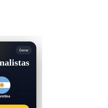
Cerrar
nalistas
entina