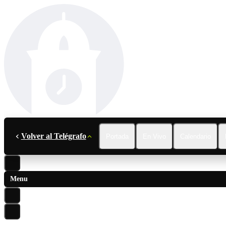
Volver al Telégrafo
Portada
En Vivo
Calendario
Menu