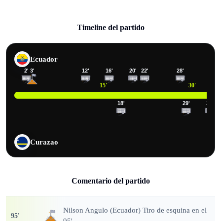
Timeline del partido
Ecuador
2
'
3
'
12
'
16
'
20
'
22
'
28
'
15
'
30
'
18
'
29
'
33
'
Curazao
Comentario del partido
Nilson Angulo (Ecuador) Tiro de esquina en el
95
'
95'