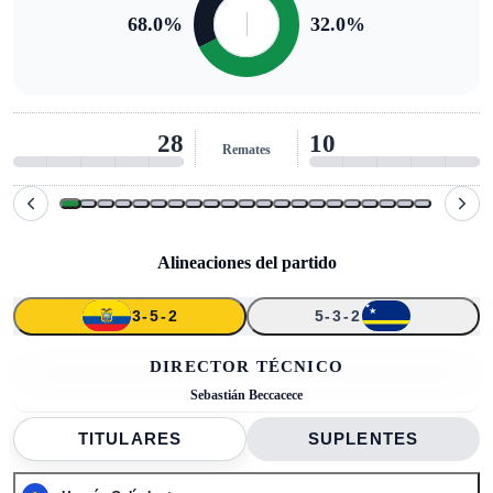
68.0
%
32.0
%
28
10
Remates
Alineaciones del partido
3-5-2
5-3-2
↑
↑
↑
↑
1
23
19
6
15
13
17
11
16
20
3
DIRECTOR TÉCNICO
Sebastián Beccacece
TITULARES
SUPLENTES