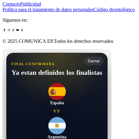
Contacto
Publicidad
Política para el tratamiento de datos personales
Código deontológico
Síguenos en:
© 2025 COMUNICA EP.Todos los derechos reservados
Cerrar
FINAL CONFIRMADA
Ya estan definidos los finalistas
España
VS
Argentina