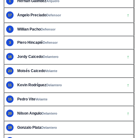
Hernán Galíndez
1
Arquero
↑
Ángelo Preciado
17
Defensor
Willian Pacho
6
Defensor
Piero Hincapié
3
Defensor
↑
Jordy Caicedo
16
Delantero
Moisés Caicedo
23
Volante
↑
Kevin Rodríguez
11
Delantero
Pedro Vite
15
Volante
↑
Nilson Angulo
20
Delantero
Gonzalo Plata
19
Delantero