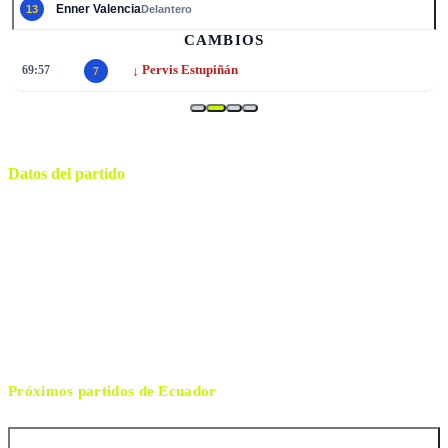
Enner Valencia
13
Delantero
CAMBIOS
↓
69:57
Pervis Estupiñán
7
Datos del partido
Kansas City
ESTADIO
sábado, 20 de junio de 2026 19:00
HORARIO
Kansas City
CIUDAD
Ma Ning
ÁRBITRO
Próximos partidos de
Ecuador