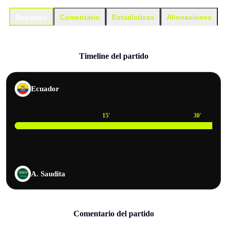
Resumen
Comentario
Estadísticas
Alineaciones
Timeline del partido
Ecuador
15
'
30
'
A. Saudita
Comentario del partido