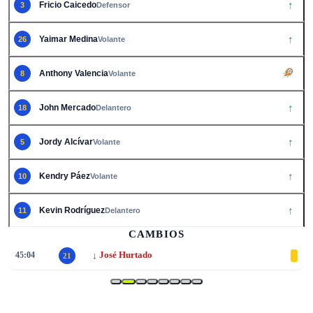
↑
Fricio Caicedo
3
Defensor
↑
Yaimar Medina
26
Volante
Anthony Valencia
8
Volante
↑
John Mercado
18
Delantero
↑
Jordy Alcívar
5
Volante
↑
Kendry Páez
10
Volante
↑
Kevin Rodríguez
11
Delantero
CAMBIOS
↓
45:05
Jordy Caicedo
16