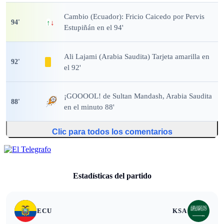
Cambio (Ecuador): Fricio Caicedo por Pervis
94
'
↑
↓
Estupiñán en el 94'
Ali Lajami (Arabia Saudita) Tarjeta amarilla en
92
'
el 92'
¡GOOOOL!
de Sultan Mandash, Arabia Saudita
88
'
en el minuto 88'
Clic para todos los comentarios
Estadísticas del partido
ECU
KSA