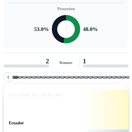
Possession
53.0
%
48.0
%
2
1
Remates al arco
JUGADOR DEL PARTIDO
John Yeboah
Ecuador