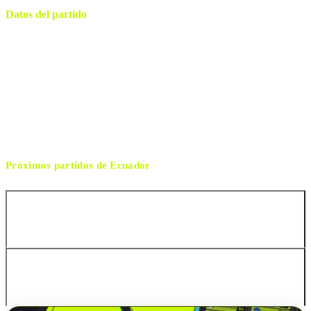
Datos del partido
Sports Illustrated Stadium
ESTADIO
sábado, 30 de mayo de 2026 19:00
HORARIO
Harrison
CIUDAD
Filip Dujic
ÁRBITRO
Próximos partidos de
Ecuador
Rep. de Corea
Japón