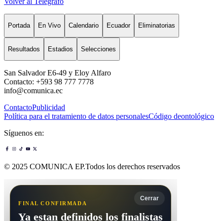
Volver al Telégrafo
Portada
En Vivo
Calendario
Ecuador
Eliminatorias
Resultados
Estadios
Selecciones
San Salvador E6-49 y Eloy Alfaro
Contacto: +593 98 777 7778
info@comunica.ec
Contacto
Publicidad
Política para el tratamiento de datos personales
Código deontológico
Síguenos en:
© 2025 COMUNICA EP.Todos los derechos reservados
Cerrar
FINAL CONFIRMADA
Ya estan definidos los finalistas