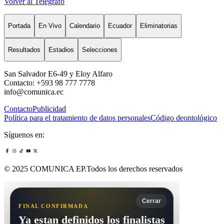
Volver al Telégrafo
Portada
En Vivo
Calendario
Ecuador
Eliminatorias
Resultados
Estadios
Selecciones
San Salvador E6-49 y Eloy Alfaro
Contacto: +593 98 777 7778
info@comunica.ec
Contacto
Publicidad
Política para el tratamiento de datos personales
Código deontológico
Síguenos en:
© 2025 COMUNICA EP.Todos los derechos reservados
Cerrar
FINAL CONFIRMADA
Ya estan definidos los finalistas