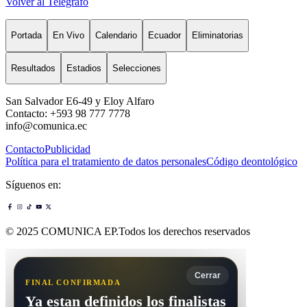
Volver al Telégrafo
Portada
En Vivo
Calendario
Ecuador
Eliminatorias
Resultados
Estadios
Selecciones
San Salvador E6-49 y Eloy Alfaro
Contacto: +593 98 777 7778
info@comunica.ec
Contacto
Publicidad
Política para el tratamiento de datos personales
Código deontológico
Síguenos en:
© 2025 COMUNICA EP.Todos los derechos reservados
Cerrar
FINAL CONFIRMADA
Ya estan definidos los finalistas