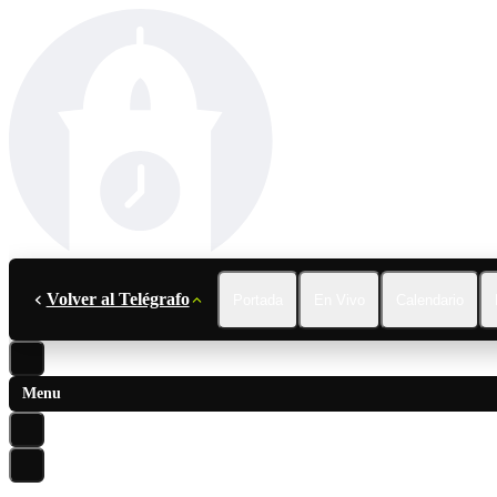
Volver al Telégrafo
Portada
En Vivo
Calendario
Menu