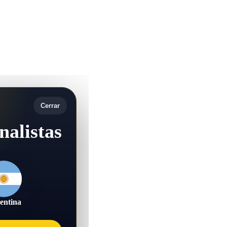
Cerrar
nalistas
entina