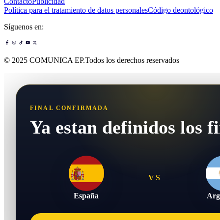
Contacto
Publicidad
Política para el tratamiento de datos personales
Código deontológico
Síguenos en:
© 2025 COMUNICA EP.Todos los derechos reservados
FINAL CONFIRMADA
Ya estan definidos los fi
VS
España
Arg