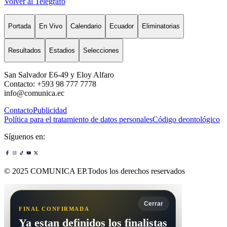
Volver al Telégrafo
Portada
En Vivo
Calendario
Ecuador
Eliminatorias
Resultados
Estadios
Selecciones
San Salvador E6-49 y Eloy Alfaro
Contacto: +593 98 777 7778
info@comunica.ec
Contacto
Publicidad
Política para el tratamiento de datos personales
Código deontológico
Síguenos en:
© 2025 COMUNICA EP.Todos los derechos reservados
Cerrar
FINAL CONFIRMADA
Ya estan definidos los finalistas