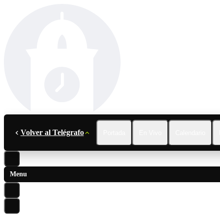
Volver al Telégrafo
Portada
En Vivo
Calendario
Menu