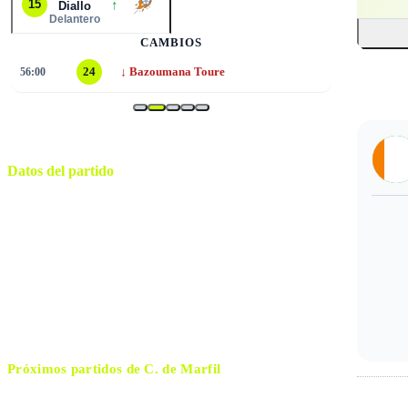
↑
15
Diallo
Delantero
CAMBIOS
↓
56:00
24
Bazoumana Toure
Datos del partido
Filadelfia
ESTADIO
domingo, 14 de junio de 2026 18:00
HORARIO
Philadelphia
CIUDAD
Michael Oliver
ÁRBITRO
Próximos partidos de
C. de Marfil