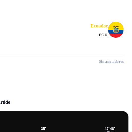
Ecuador
ECU
Sin anotadores
artido
35
'
47
'
48
'