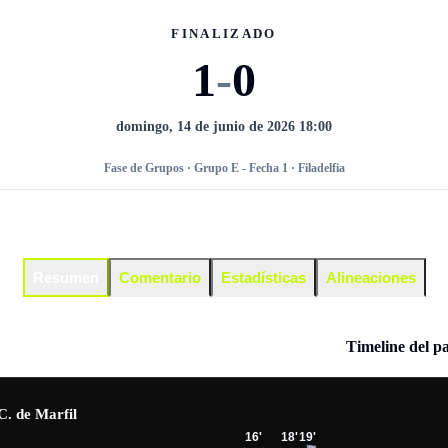
FINALIZADO
1
-
0
domingo, 14 de junio de 2026 18:00
Fase de Grupos · Grupo E - Fecha 1 · Filadelfia
Resumen
Comentario
Estadísticas
Alineaciones
Timeline del p
C. de Marfil
16
'
18
'
19
'