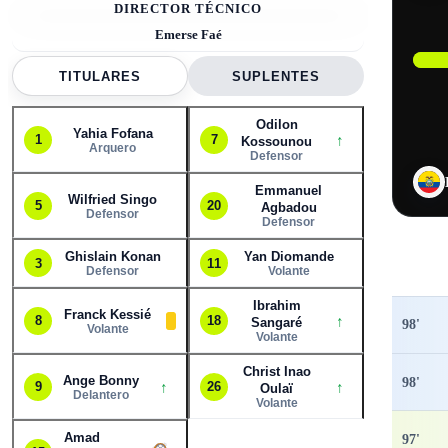
DIRECTOR TÉCNICO
Emerse Faé
TITULARES
SUPLENTES
Odilon
Yahia Fofana
↑
1
7
Kossounou
Arquero
Defensor
Emmanuel
Wilfried Singo
5
20
Agbadou
Defensor
Defensor
Ghislain Konan
Yan Diomande
3
11
Defensor
Volante
Ibrahim
Franck Kessié
↑
8
18
Sangaré
98
'
Volante
Volante
Christ Inao
Ange Bonny
98
'
↑
↑
9
26
Oulaï
Delantero
Volante
Amad
97
'