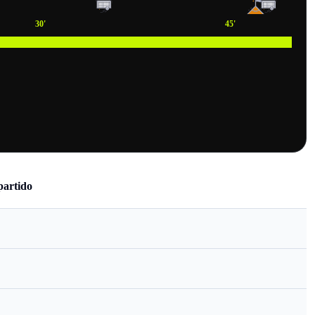
30
'
45
'
partido