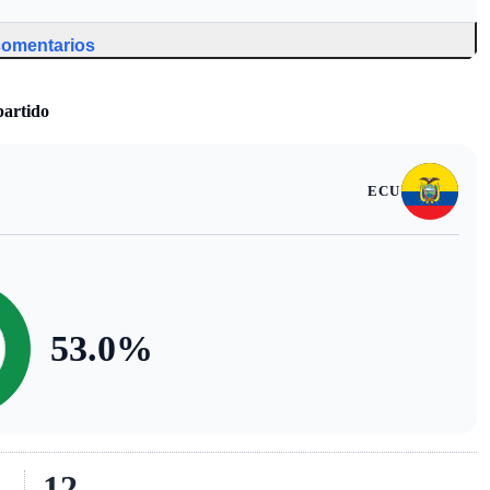
 comentarios
partido
ECU
53.0
%
12