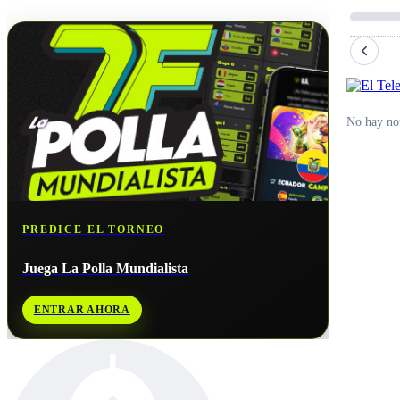
No hay próximos partidos disponibles para
C. de Marfil
.
No hay not
PREDICE EL TORNEO
Juega La Polla Mundialista
ENTRAR AHORA