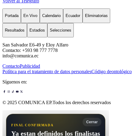
Volver al Telégrafo
Portada
En Vivo
Calendario
Ecuador
Eliminatorias
Resultados
Estadios
Selecciones
San Salvador E6-49 y Eloy Alfaro
Contacto: +593 98 777 7778
info@comunica.ec
Contacto
Publicidad
Política para el tratamiento de datos personales
Código deontológico
Síguenos en:
© 2025 COMUNICA EP.Todos los derechos reservados
Cerrar
FINAL CONFIRMADA
Ya estan definidos los finalistas