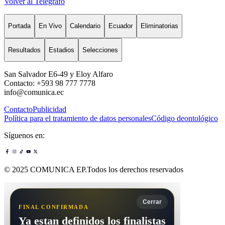
Volver al Telégrafo
Portada
En Vivo
Calendario
Ecuador
Eliminatorias
Resultados
Estadios
Selecciones
San Salvador E6-49 y Eloy Alfaro
Contacto: +593 98 777 7778
info@comunica.ec
Contacto
Publicidad
Política para el tratamiento de datos personales
Código deontológico
Síguenos en:
© 2025 COMUNICA EP.Todos los derechos reservados
Cerrar
FINAL CONFIRMADA
Ya estan definidos los finalistas