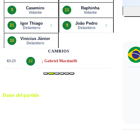
Casemiro
Raphinha
5
11
Volante
Volante
Igor Thiago
João Pedro
↑
↑
21
9
Delantero
Delantero
Vinicius Júnior
10
Delantero
CAMBIOS
↓
63:23
22
Gabriel Martinelli
Datos del partido
Gillette Stadium
ESTADIO
jueves, 26 de marzo de 2026 15:00
HORARIO
Foxborough
CIUDAD
Guido Gonzales Jr.
ÁRBITRO