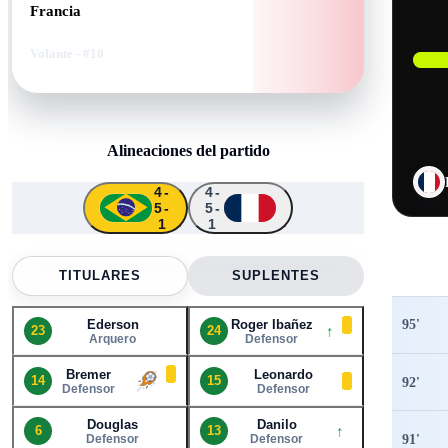
Francia
Volante
- #10
Alineaciones del partido
4-
4-
5-
5-
↑
↑
↑
↑
1
1
23
14
15
11
10
5
6
9
13
24
21
TITULARES
SUPLENTES
95
'
Ederson
Roger Ibañez
↑
23
24
Arquero
Defensor
Bremer
Leonardo
14
15
92
'
Defensor
Defensor
Douglas
Danilo
↑
6
13
91
'
Defensor
Defensor