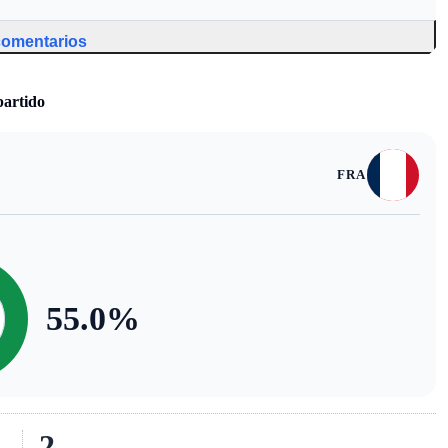
 comentarios
partido
FRA
55.0
%
2