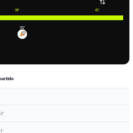
30
'
45
'
31
'
partido
2'
1'