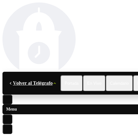
Volver al Telégrafo
Portada
En Vivo
Calendario
Menu