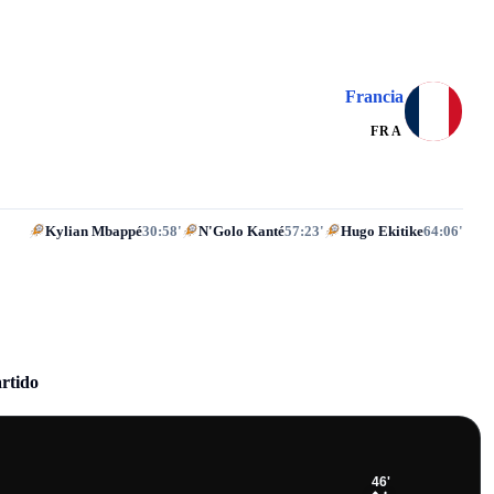
Francia
FRA
Kylian Mbappé
30:58'
N'Golo Kanté
57:23'
Hugo Ekitike
64:06'
artido
46
'