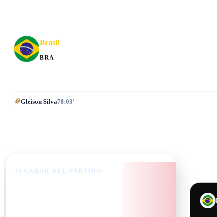
Brasil
BRA
Gleison Silva
78:03'
JUGADOR DEL PARTIDO
Kylian Mbappé