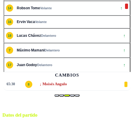
↑
Robson Tome
14
Volante
Ervin Vaca
16
Volante
↑
Lucas Chávez
18
Delantero
↑
Máximo Mamani
7
Delantero
↑
Juan Godoy
17
Delantero
CAMBIOS
↓
65:30
Moisés Angulo
8
Datos del partido
Ramón Tahuichi Aguilera
ESTADIO