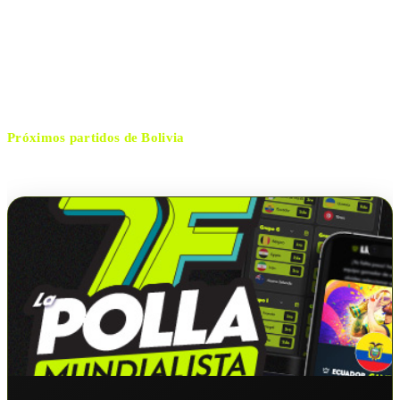
domingo, 25 de enero de 2026 14:30
HORARIO
Santa Cruz
CIUDAD
Carlos Betancur
ÁRBITRO
Próximos partidos de
Bolivia
No hay próximos partidos disponibles para
Bolivia
.