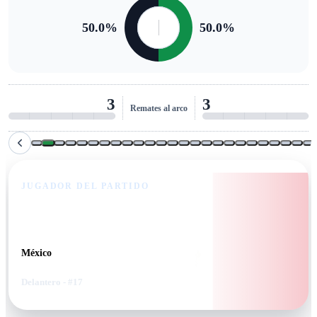
50.0
%
50.0
%
3
3
Remates al arco
JUGADOR DEL PARTIDO
Germán Berterame
México
Delantero
- #17