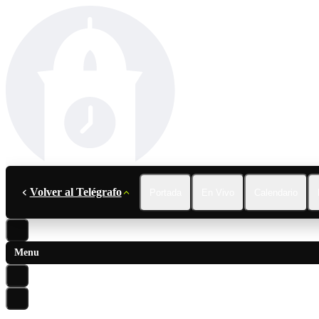
Volver al Telégrafo
Portada
En Vivo
Calendario
Menu