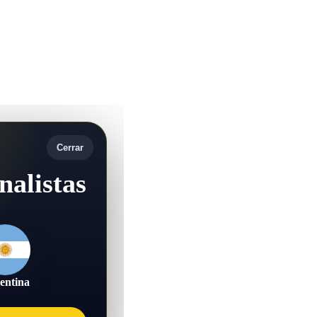
Cerrar
nalistas
entina