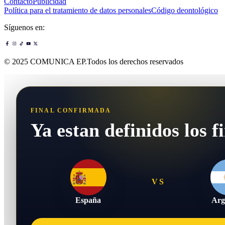
Contacto
Publicidad
Política para el tratamiento de datos personales
Código deontológico
Síguenos en:
© 2025 COMUNICA EP.Todos los derechos reservados
FINAL CONFIRMADA
Ya estan definidos los fi
VS
España
Arg