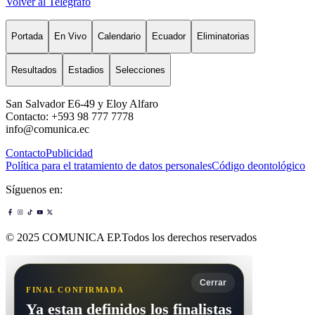
Volver al Telégrafo
Portada
En Vivo
Calendario
Ecuador
Eliminatorias
Resultados
Estadios
Selecciones
San Salvador E6-49 y Eloy Alfaro
Contacto: +593 98 777 7778
info@comunica.ec
Contacto
Publicidad
Política para el tratamiento de datos personales
Código deontológico
Síguenos en:
© 2025 COMUNICA EP.Todos los derechos reservados
Cerrar
FINAL CONFIRMADA
Ya estan definidos los finalistas