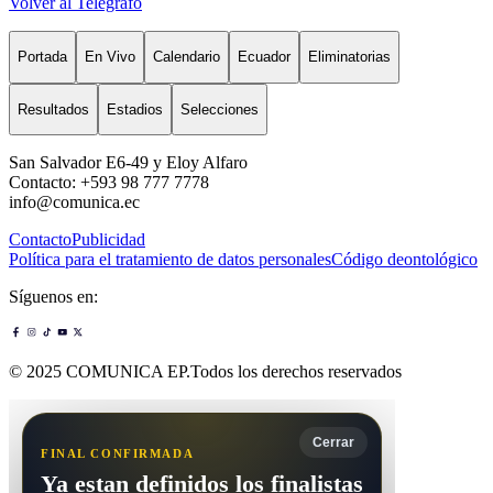
Volver al Telégrafo
Portada
En Vivo
Calendario
Ecuador
Eliminatorias
Resultados
Estadios
Selecciones
San Salvador E6-49 y Eloy Alfaro
Contacto: +593 98 777 7778
info@comunica.ec
Contacto
Publicidad
Política para el tratamiento de datos personales
Código deontológico
Síguenos en:
© 2025 COMUNICA EP.Todos los derechos reservados
Cerrar
FINAL CONFIRMADA
Ya estan definidos los finalistas