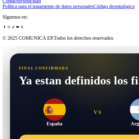
Contacto
Publicidad
Política para el tratamiento de datos personales
Código deontológico
Síguenos en:
© 2025 COMUNICA EP.Todos los derechos reservados
FINAL CONFIRMADA
Ya estan definidos los fi
VS
España
Arg