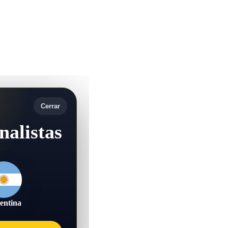
Cerrar
nalistas
entina