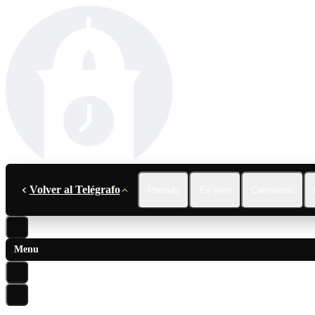
Volver al Telégrafo
Portada
En Vivo
Calendario
Menu